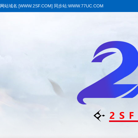
网站域名:[WWW.2SF.COM] 同步站:WWW.77UC.COM