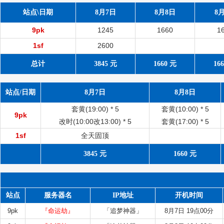
站点\日期
8月7日
8月8日
8
9pk
1245
1660
1
1sf
2600
总计
3845 元
1660 元
16
站点/日期
8月7日
8月8日
套黄(19:00) *
5
套黄(10:00) *
5
9pk
改时(10:00改13:00) *
5
套黄(17:00) *
5
1sf
全天固顶
3845 元
1660 元
站点
服务器名
IP地址
开机时间
9pk
『命运劫』
「追梦神器」
8月7日 19点00分