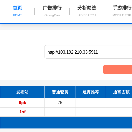
首页
广告排行
分析筛选
手游排行
HOME
GuangGao
AD SEARCH
MOBILE TOP
发布站
普通套黄
通宵推荐
通宵固顶
9pk
75
1sf