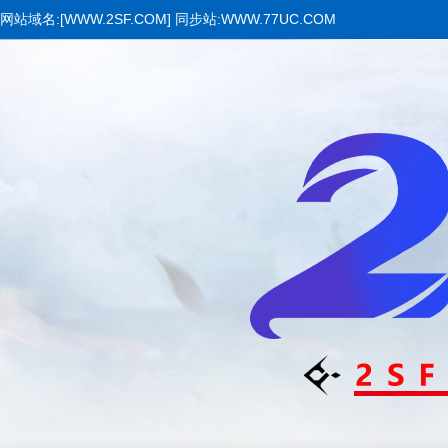
网站域名:[WWW.2SF.COM] 同步站:WWW.77UC.COM