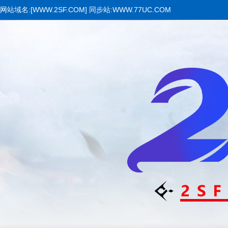
网站域名:[WWW.2SF.COM] 同步站:WWW.77UC.COM