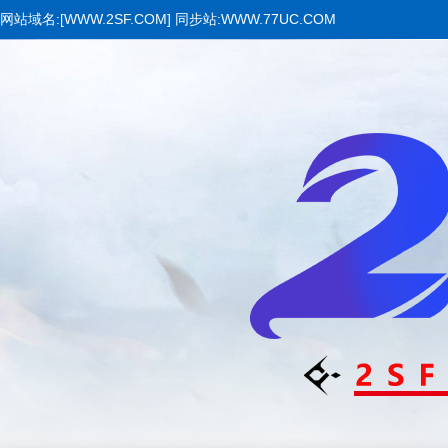
网站域名:[WWW.2SF.COM] 同步站:WWW.77UC.COM