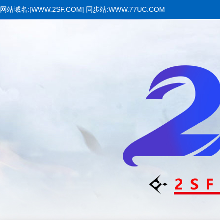
网站域名:[WWW.2SF.COM] 同步站:WWW.77UC.COM