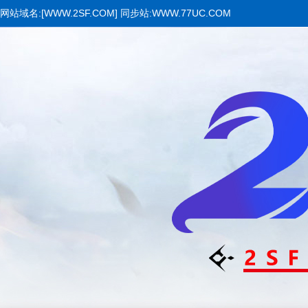
网站域名:[WWW.2SF.COM] 同步站:WWW.77UC.COM