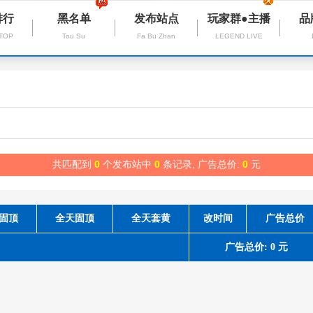
排行
黑名单
发布站点
玩家群●主播
品
 TOP
Tou Su
Fa Bu Zhan
LEGEND LIVE
共匹配到
0
个发布站中
0
条记录, 广告总价:
0
元
固顶
全天固顶
全天套黄
改时间
广告总价
广告总价: 0 元