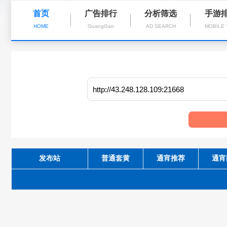
首页
广告排行
分析筛选
手游
HOME
GuangGao
AD SEARCH
MOBILE
发布站
普通套黄
通宵推荐
通宵