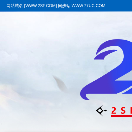
网站域名:[WWW.2SF.COM] 同步站:WWW.77UC.COM