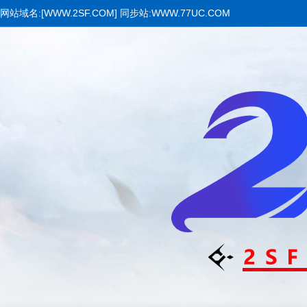
网站域名:[WWW.2SF.COM] 同步站:WWW.77UC.COM