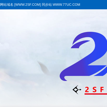
网站域名:[WWW.2SF.COM] 同步站:WWW.77UC.COM