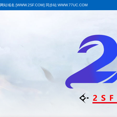
网站域名:[WWW.2SF.COM] 同步站:WWW.77UC.COM