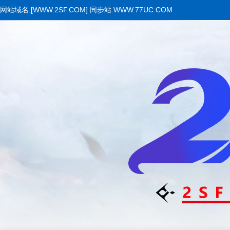
网站域名:[WWW.2SF.COM] 同步站:WWW.77UC.COM