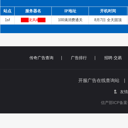
站点
服务器名
IP地址
开机时间
1sf
███龙凤Ⅱ███
100满消费通关
8月7日 全天固顶
传奇广告查询
广告排行
招聘·交易
开服广告在线查询站 
友情
信产部ICP备案号