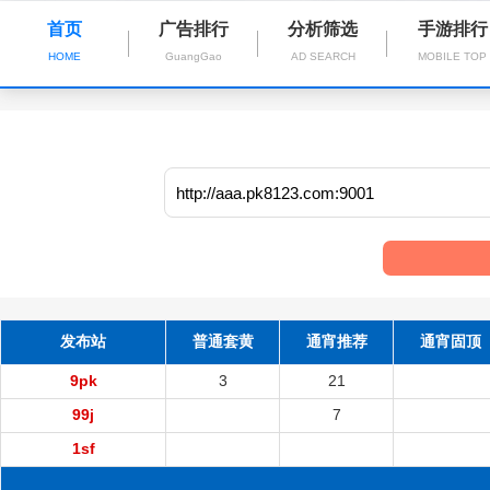
首页
广告排行
分析筛选
手游排行
HOME
GuangGao
AD SEARCH
MOBILE TOP
发布站
普通套黄
通宵推荐
通宵固顶
9pk
3
21
99j
7
1sf