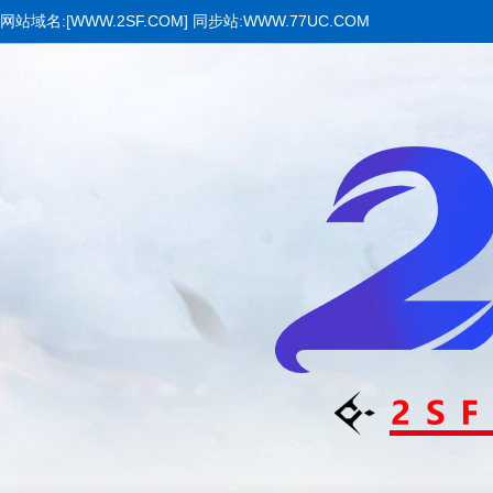
网站域名:[WWW.2SF.COM] 同步站:WWW.77UC.COM