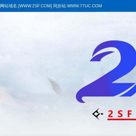
网站域名:[WWW.2SF.COM] 同步站:WWW.77UC.COM