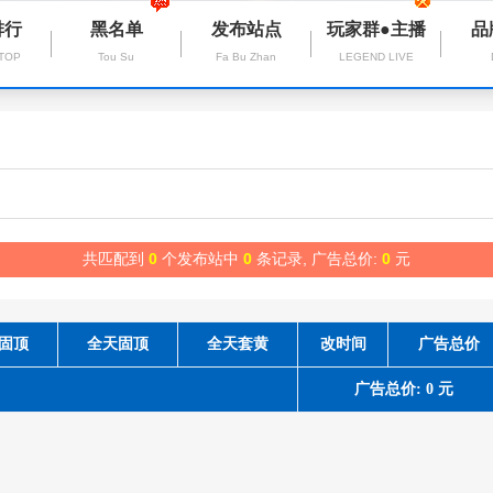
排行
黑名单
发布站点
玩家群●主播
品
 TOP
Tou Su
Fa Bu Zhan
LEGEND LIVE
共匹配到
0
个发布站中
0
条记录, 广告总价:
0
元
固顶
全天固顶
全天套黄
改时间
广告总价
广告总价: 0 元