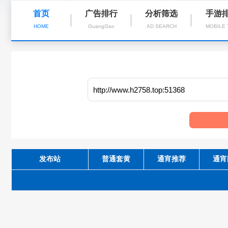
首页
广告排行
分析筛选
手游
HOME
GuangGao
AD SEARCH
MOBILE
发布站
普通套黄
通宵推荐
通宵