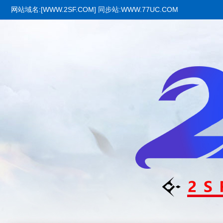
网站域名:[WWW.2SF.COM] 同步站:WWW.77UC.COM