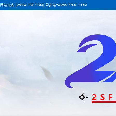
网站域名:[WWW.2SF.COM] 同步站:WWW.77UC.COM