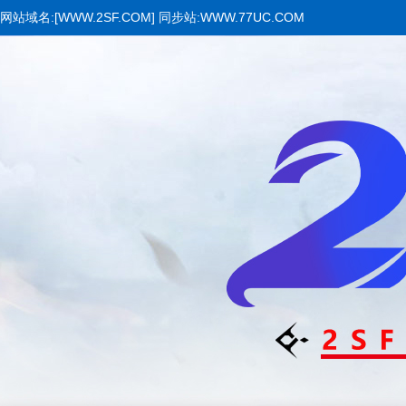
网站域名:[WWW.2SF.COM] 同步站:WWW.77UC.COM