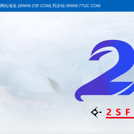
网站域名:[WWW.2SF.COM] 同步站:WWW.77UC.COM