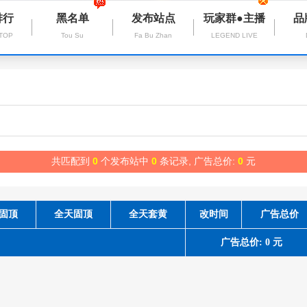
排行
黑名单
发布站点
玩家群●主播
品
 TOP
Tou Su
Fa Bu Zhan
LEGEND LIVE
共匹配到
0
个发布站中
0
条记录, 广告总价:
0
元
固顶
全天固顶
全天套黄
改时间
广告总价
广告总价: 0 元