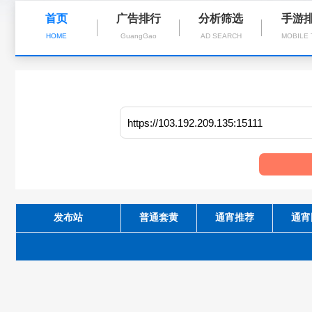
首页
广告排行
分析筛选
手游
HOME
GuangGao
AD SEARCH
MOBILE
发布站
普通套黄
通宵推荐
通宵