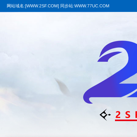
网站域名:[WWW.2SF.COM] 同步站:WWW.77UC.COM