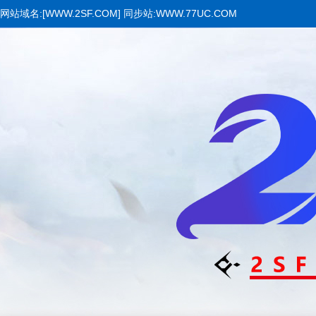
网站域名:[WWW.2SF.COM] 同步站:WWW.77UC.COM