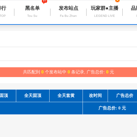
排行
黑名单
发布站点
玩家群●主播
品
 TOP
Tou Su
Fa Bu Zhan
LEGEND LIVE
共匹配到
0
个发布站中
0
条记录, 广告总价:
0
元
固顶
全天固顶
全天套黄
改时间
广告总价
广告总价: 0 元