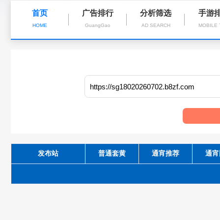
首页
广告排行
分析筛选
手游
HOME
GuangGao
AD SEARCH
MOBILE
发布站
普通套黄
通宵推荐
通宵