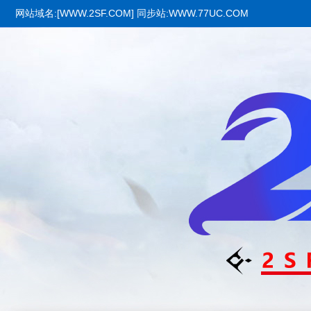
网站域名:[WWW.2SF.COM] 同步站:WWW.77UC.COM