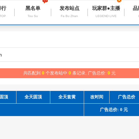
排行
黑名单
发布站点
玩家群●主播
品
 TOP
Tou Su
Fa Bu Zhan
LEGEND LIVE
共匹配到
0
个发布站中
0
条记录, 广告总价:
0
元
固顶
全天固顶
全天套黄
改时间
广告总价
广告总价: 0 元