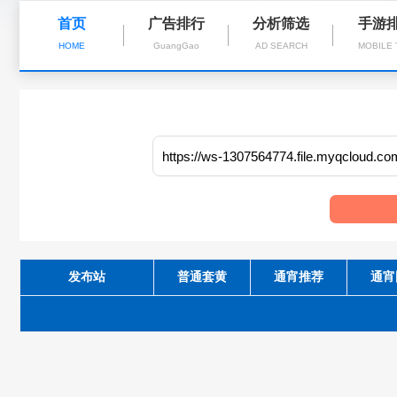
首页
广告排行
分析筛选
手游
HOME
GuangGao
AD SEARCH
MOBILE
发布站
普通套黄
通宵推荐
通宵