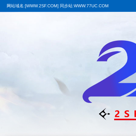
网站域名:[WWW.2SF.COM] 同步站:WWW.77UC.COM