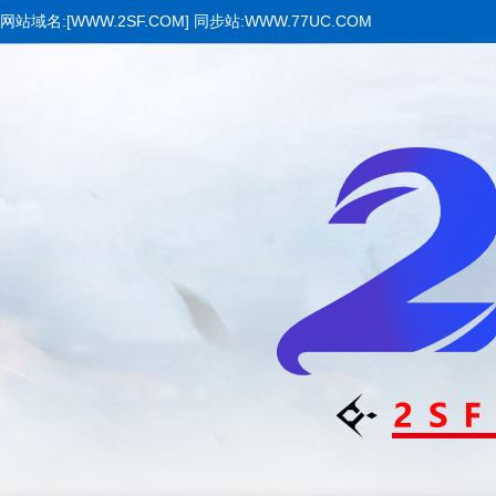
网站域名:[WWW.2SF.COM] 同步站:WWW.77UC.COM