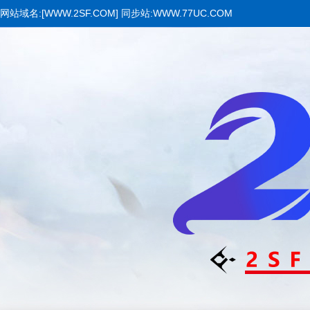
网站域名:[WWW.2SF.COM] 同步站:WWW.77UC.COM