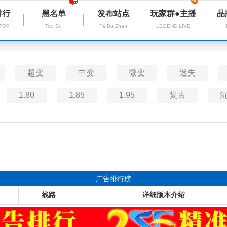
排行
黑名单
发布站点
玩家群●主播
品
 TOP
Tou Su
Fa Bu Zhan
LEGEND LIVE
超变
中变
微变
迷失
1.80
1.85
1.95
复古
广告排行榜
线路
详细版本介绍