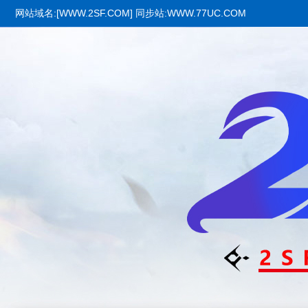
网站域名:[WWW.2SF.COM] 同步站:WWW.77UC.COM