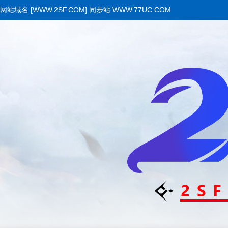
网站域名:[WWW.2SF.COM] 同步站:WWW.77UC.COM